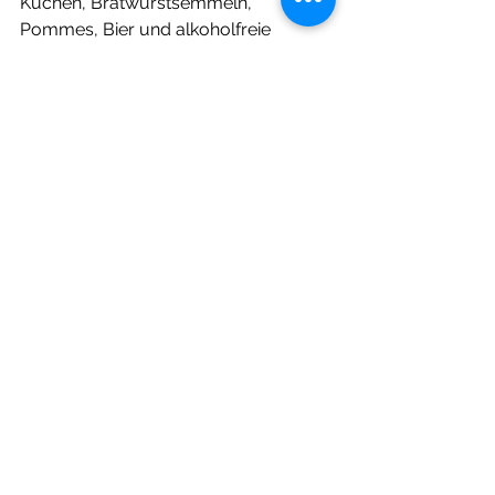
Kuchen, Bratwurstsemmeln, 
Pommes, Bier und alkoholfreie 
Getränke. 
Das Oldtimerbus-Treffen bietet damit 
einen einzigartigen Mix aus 
Technikgeschichte, Ausstellungen 
und Mitfahrten, bei dem nostalgische 
Erinnerungen wach werden und 
zugleich junge Besucher ein Stück 
Nahverkehrsgeschichte erleben 
können.
Nachrichten
Alle ansehen