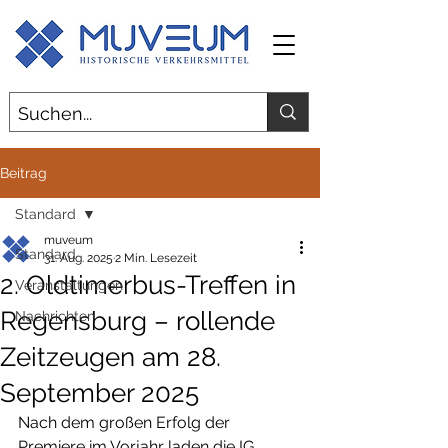
Beitrag
Standard
muveum
Standard
31. Aug. 2025
2 Min. Lesezeit
2. Oldtimerbus-Treffen in
Veranstaltungen
Regensburg – rollende
Nachrichten
Zeitzeugen am 28.
September 2025
Nach dem großen Erfolg der 
Premiere im Vorjahr laden die IG 