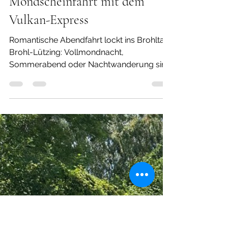
muveum
13. Juli
1 Min. Lesezeit
Mondscheinfahrt mit dem
Vulkan-Express
Romantische Abendfahrt lockt ins Brohltal
Brohl-Lützing: Vollmondnacht,
Sommerabend oder Nachtwanderung sind
nur einige der Attribute, mit denen die
Brohltalbahn zu einer sommerlichen