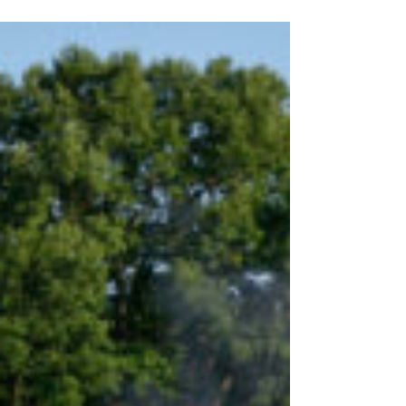
Überraschungsmodell auf die H0-
Schienen von Märklin und Trix. Die
wunderschöne Lokomotive ist komplett
neu konstruiert, fährt absolut
vorbildgerecht und bietet viele liebevoll
umgesetzte Details für außergewöhnlichen
Fahrspaß. (c) Märklin Sachsenstolz - die
Dampflokomotive Baureihe 19.0 Mit vier
Treibachsen, einer Leistung von 1800 PS
und einem Dienstgewicht von 162 Tonnen
war sie eine wirklich mächtige
Schnellzugmaschine, die besonders im s