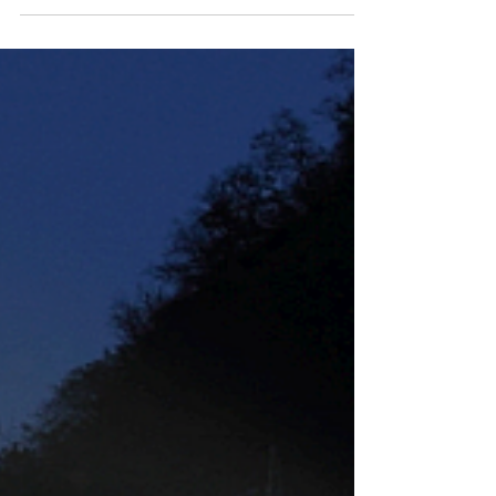
fährt ab 26.Juli 2026 jeden
Sonntag!
Lütjenburg: Fahrten mit einem Schienenbus
der Historische Eisenbahn Holsteinische
Schweiz e.V. sind immer ein Erlebnis! Am
Wochenende 11./12.07.2026 haben
erstmals seit 25 Jahren wieder
Personenzüge den Bahnhof Lütjenburg
verlassen. Der erste Teilabschnitt der
Bahnstrecke Malente-Lütjenburg von
Lütjenburg bis zum Haltepunkt Flehm ist
somit reaktiviert und geht nun in den
Regelbetrieb. Der rote Schienenbus der
Historischen Eisenbahn Holsteinische
Schweiz fährt nach dem erfol