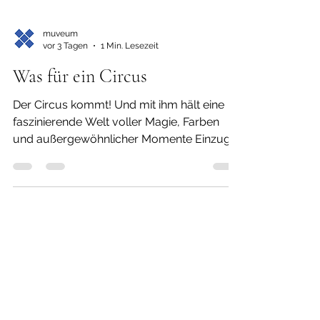
muveum
vor 3 Tagen
1 Min. Lesezeit
Was für ein Circus
Der Circus kommt! Und mit ihm hält eine
faszinierende Welt voller Magie, Farben
und außergewöhnlicher Momente Einzug
auf der Modellbahn. Seit Jahrhunderten
begeistert der Circus Jung und Alt, weckt
Emotionen und entführt sein Publikum in
eine märchenhafte Welt, in der das Staunen
zu Hause ist. Jubiläums-Zug (c) Märklin
Anlässlich des 50-jährigen Jubiläums von
Europas meistbewundertem Circus – so
Herald Tribune Washington – erscheint bei