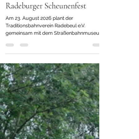
muveum
22. Juli
1 Min. Lesezeit
Historische Rundfahrten zum
Radeburger Scheunenfest
Am 23. August 2026 plant der
Traditionsbahnverein Radebeul e.V.
gemeinsam mit dem Straßenbahnmuseum
Dresden sowie dem Verein Historische
Kraftfahrzeuge des Dresdner Nahverkehrs
eine Rundfahrt von Dresden über Radebeul
nach Radeburg zum dortigen
Scheunenfest. Zum Einsatz kommen der
historische MAN-Straßenbahnzug, die
historischen Busse Ikarus 66 und IFA H6B