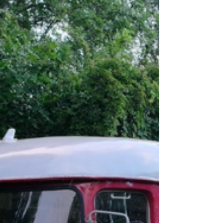
sowie der Königlich Sächsische
Traditionszug mit den beiden
Dampflokomotiven I K und IV K.
Dampflokomotive sächs. IV K Nr