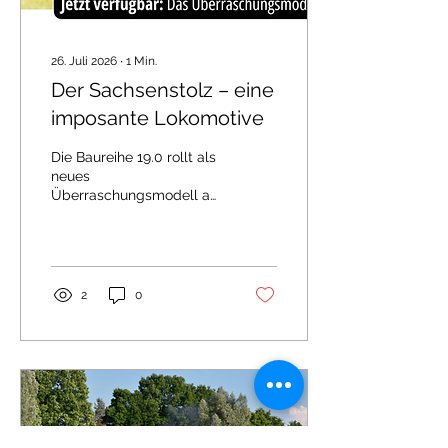
26. Juli 2026
∙
1
Min.
Der Sachsenstolz – eine
imposante Lokomotive
Die Baureihe 19.0 rollt als
neues
Überraschungsmodell auf
die H0-Schienen von
Märklin und Trix. Die
wunderschöne
Lokomotive ist komplett
neu konstruiert, fährt
2
0
absolut vorbildgerecht
und bietet viele liebevoll
umgesetzte Details für
außergewöhnlichen
Fahrspaß. (c) Märklin
Sachsenstolz - die
Dampflokomotive
Baureihe 19.0 Mit vier