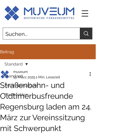
Beitrag
Standard
muveum
Standard
15. März 2025
1 Min. Lesezeit
Straßenbahn- und
Veranstaltungen
Oldtimerbusfreunde
Nachrichten
Regensburg laden am 24.
März zur Vereinssitzung
mit Schwerpunkt