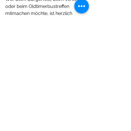
oder beim Oldtimerbustreffen 
mitmachen möchte, ist herzlich 
eingeladen eine email an 
mail@strassenbahnregensburg.de
 zu 
schreiben.
Nachrichten
Alle ansehen
Aktuelle Beiträge