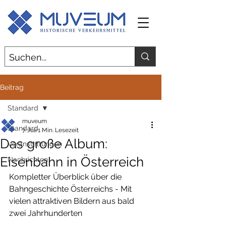
Beitrag
Standard
muveum
Standard
7. Juli
1 Min. Lesezeit
Das große Album:
Veranstaltungen
Eisenbahn in Österreich
Nachrichten
Kompletter Überblick über die 
Bahngeschichte Österreichs - Mit 
vielen attraktiven Bildern aus bald 
zwei Jahrhunderten