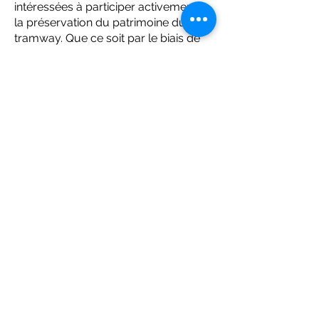
intéressées à participer activement à
la préservation du patrimoine du
tramway. Que ce soit par le biais de
projets de restauration, de soirées du
club ou en lisant le magazine du club
« Der Weichenbengel », chacun
trouvera un moyen de contribuer. Le
club offre un espace d'échange à
tous les passionnés de technologie,
d'histoire et de promotion des
transports publics locaux.
(c) Treffpunkt Schienennahverkehr Karlsruhe e.V.