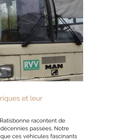
ique de Ratisbonne eV
riques et leur
Ratisbonne racontent de
 décennies passées. Notre
e que ces véhicules fascinants