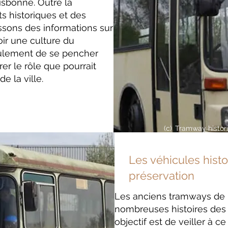
isbonne. Outre la
 historiques et des
ssons des informations sur
oir une culture du
eulement de se pencher
rer le rôle que pourrait
e la ville.
(c)
Tramway histor
Les véhicules histo
préservation
Les anciens tramways de 
nombreuses histoires des
objectif est de veiller à c