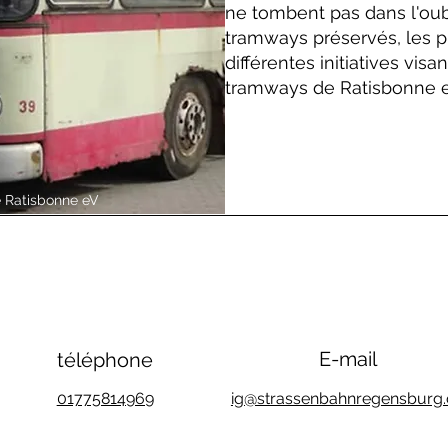
ne tombent pas dans l'oub
tramways préservés, les pr
différentes initiatives vis
tramways de Ratisbonne en
 Ratisbonne eV
E-mail
téléphone
01775814969
ig@strassenbahnregensburg