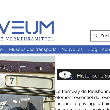
er
Musées des transports
Nouvelles
Blog
con
Le tramway de Ratisbonne
élément essentiel du résea
façonné le paysage urbain.
les mémoires et inspire 