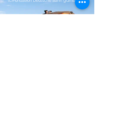
(c)
Fondation Deutsche Bahn gGmbH
adresse
Schönbornsluster Straße 14
56070 Coblence